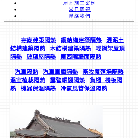
屋瓦施工案例
常見問題
聯絡我們
寺廟建築隔熱
鋼結構建築隔熱
混泥土
結構建築隔熱
木結構建築隔熱
輕鋼架屋頂
隔熱
玻璃屋隔熱
東西曬牆面隔熱
汽車隔熱
汽車車庫隔熱
畜牧養殖場隔熱
溫室植栽隔熱
露營帳棚隔熱
貨櫃_
棧板隔
熱
機器保溫隔熱
冷氣風管保溫隔熱