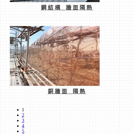
鋼結構_牆面隔熱
銅牆面_隔熱
1
2
3
4
5