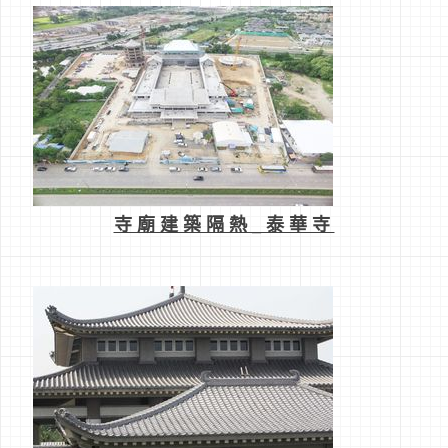
寺廟建築隔熱_泰華寺