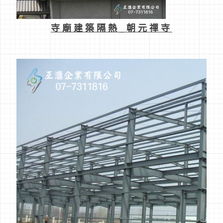
寺廟建築隔熱_朝元禪寺